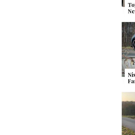
To
Ne
Ni
Fa