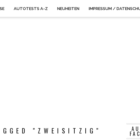
ISE
AUTOTESTS A-Z
NEUHEITEN
IMPRESSUM / DATENSCH
AU
AGGED "ZWEISITZIG"
FA