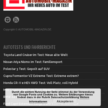
Copyright © AUTOMOBIL-MAGAZIN.DE.
AUTOTESTS UND FAHRBERICHTE
Toyota Land Cruiser im Test: Neue alte Welt
Nissan Ariya Nismo im Test: Familiensport
Polestar 3 Test: Gepolt auf SUV
Cupra Formentor VZ Extreme Test: Extreme extrem?
Honda CR-V e:HEV AWD Test: Voll Platz, voll Hybrid
Mini Countryman D im Test: Maximini
Durch die weitere Nutzung der Seite stimmst du der Verwendung
von Google Fonts und Cookies zu. Weitere Erklärungen hierzu
BMW X2 xDrive 20d im Test: Erste Wahl
findest dazu in der Rubrik Datenschutzerklärung
Weitere
Akzeptieren
Informationen
Ford Capri Extended Range RWD Test: Familiencapri