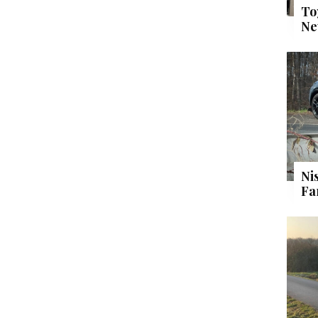
To
Ne
Ni
Fa