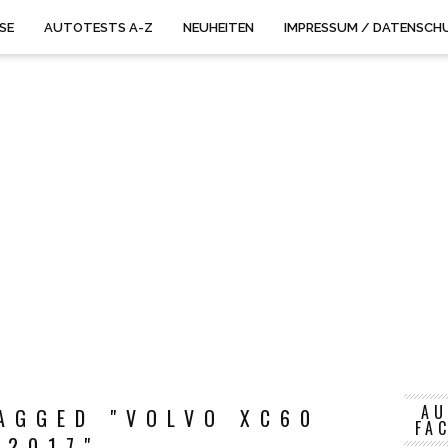
ISE
AUTOTESTS A-Z
NEUHEITEN
IMPRESSUM / DATENSCH
AU
AGGED "VOLVO XC60
FA
2017"