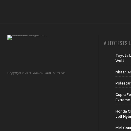
.
AUTOTESTS U
Toyota L
Welt
Nissan A
Copyright © AUTOMOBIL-MAGAZIN.DE.
Polestar
Cupra Fo
Extreme
Honda CR
voll Hyb
Mini Cou