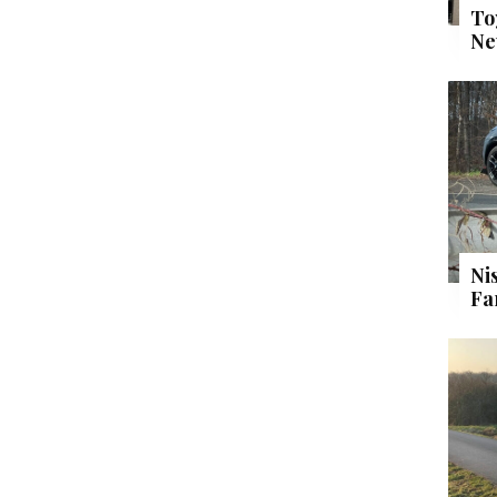
To
Ne
Ni
Fa