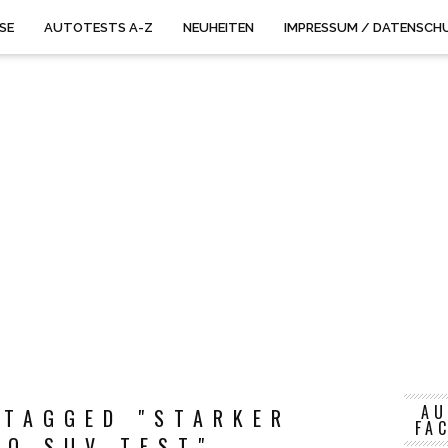
ISE
AUTOTESTS A-Z
NEUHEITEN
IMPRESSUM / DATENSCH
AU
 TAGGED "STARKER
FA
RO SUV TEST"