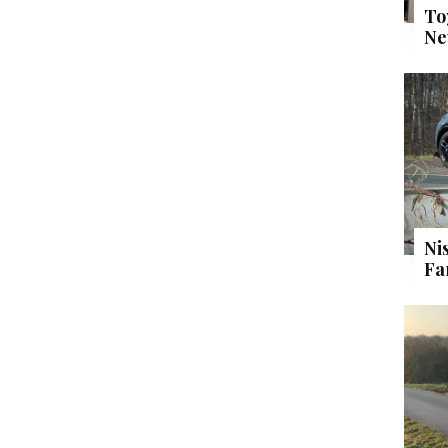
To
Ne
Ni
Fa