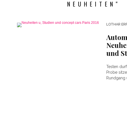
NEUHEITEN"
LOTHAR ER
Autome
Neuhei
und S
Testen durf
Probe sitze
Rundgang ü