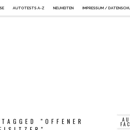
ISE
AUTOTESTS A-Z
NEUHEITEN
IMPRESSUM / DATENSCH
AU
 TAGGED "OFFENER
FA
EISITZER"