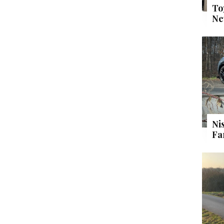
To
Ne
Ni
Fa