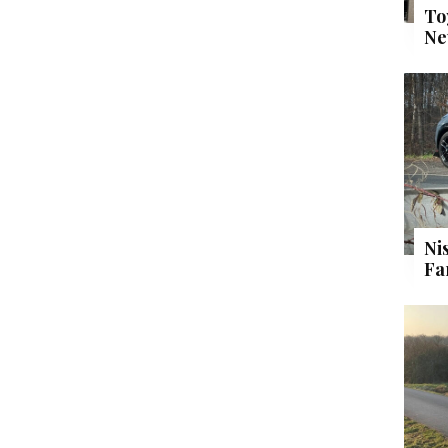
To
Ne
Ni
Fa