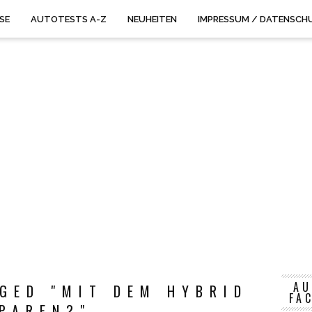
ISE
AUTOTESTS A-Z
NEUHEITEN
IMPRESSUM / DATENSCH
AU
GED "MIT DEM HYBRID
FA
PAREN?"