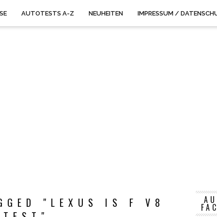
ISE
AUTOTESTS A-Z
NEUHEITEN
IMPRESSUM / DATENSCH
AU
GGED "LEXUS IS F V8
FA
TEST"