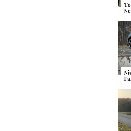
To
Ne
Ni
Fa