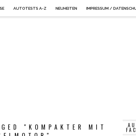
ISE
AUTOTESTS A-Z
NEUHEITEN
IMPRESSUM / DATENSCH
AU
GGED "KOMPAKTER MIT
FA
SELMOTOR"