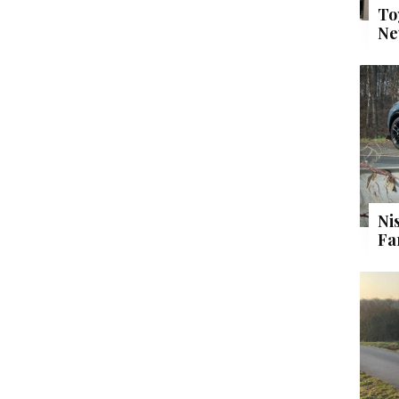
To
Ne
Ni
Fa