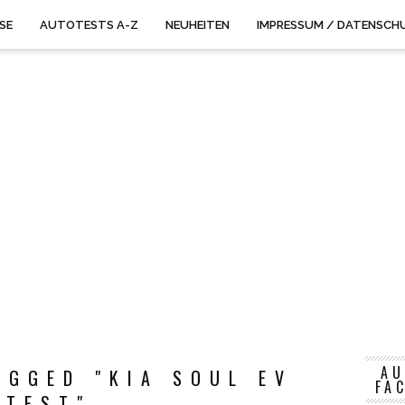
ISE
AUTOTESTS A-Z
NEUHEITEN
IMPRESSUM / DATENSCH
AU
AGGED "KIA SOUL EV
FA
TEST"