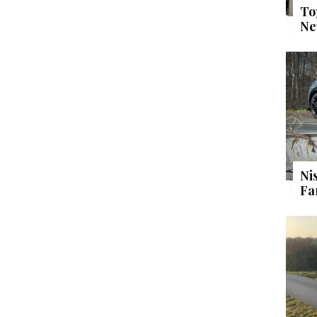
To
Ne
Ni
Fa