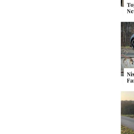
To
Ne
Ni
Fa