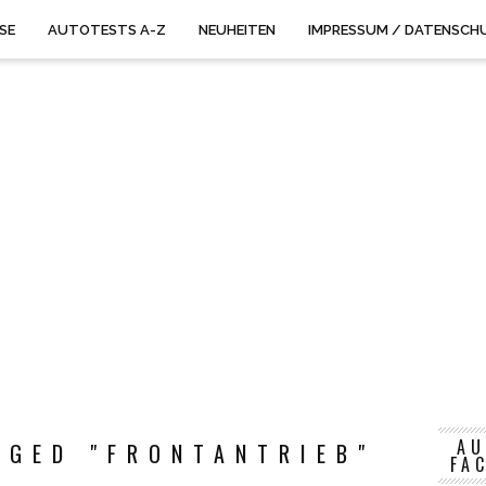
ISE
AUTOTESTS A-Z
NEUHEITEN
IMPRESSUM / DATENSCH
AU
GGED "FRONTANTRIEB"
FA