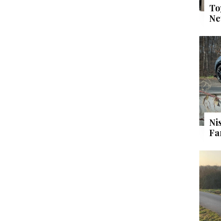
To
Ne
Ni
Fa