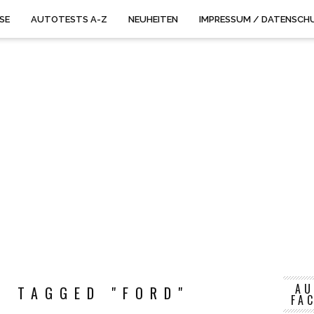
ISE
AUTOTESTS A-Z
NEUHEITEN
IMPRESSUM / DATENSCH
AU
S TAGGED "FORD"
FA