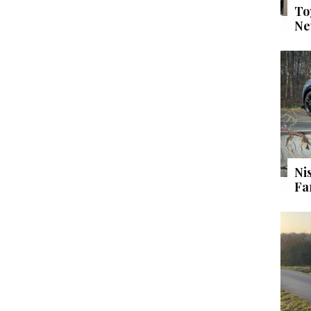
To
Ne
Ni
Fa