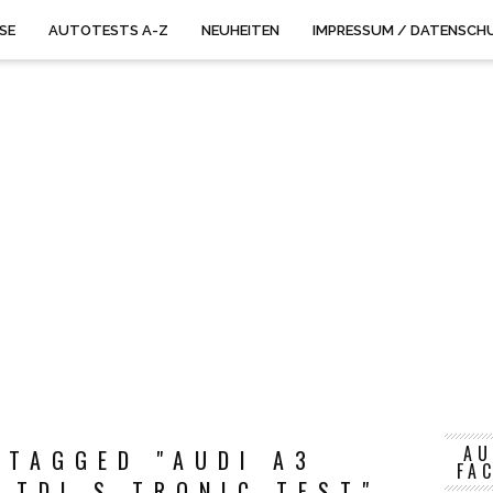
ISE
AUTOTESTS A-Z
NEUHEITEN
IMPRESSUM / DATENSCH
AU
 TAGGED "AUDI A3
FA
 TDI S TRONIC TEST"