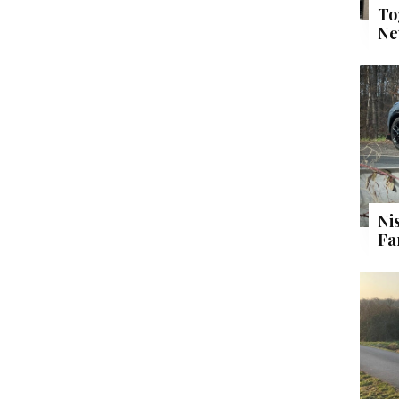
To
Ne
Ni
Fa