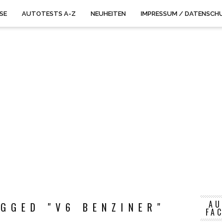
ISE
AUTOTESTS A-Z
NEUHEITEN
IMPRESSUM / DATENSCH
AU
GGED "V6 BENZINER"
FA