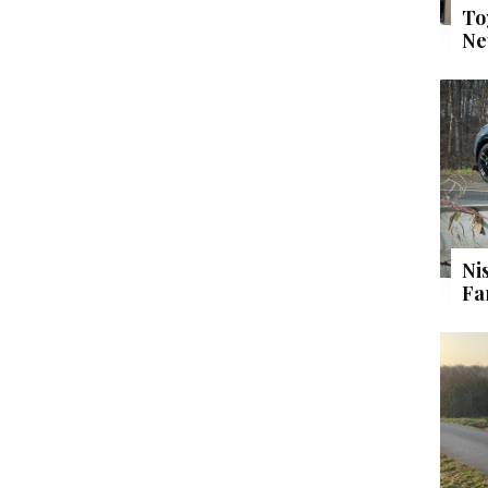
To
Ne
Ni
Fa