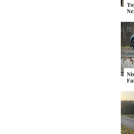
To
Ne
Ni
Fa