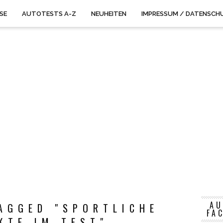
ISE
AUTOTESTS A-Z
NEUHEITEN
IMPRESSUM / DATENSCH
AU
AGGED "SPORTLICHE
FA
KTE IM TEST"