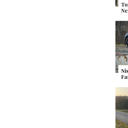
To
Ne
Ni
Fa