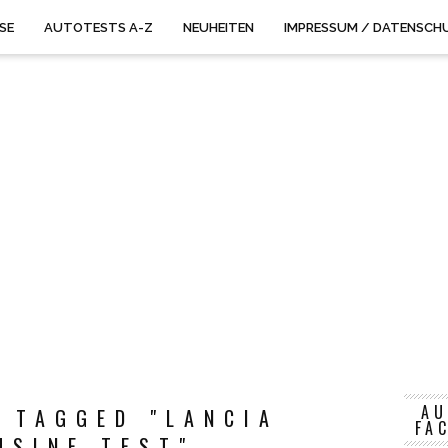
ISE
AUTOTESTS A-Z
NEUHEITEN
IMPRESSUM / DATENSCH
AU
 TAGGED "LANCIA
FA
USINE TEST"